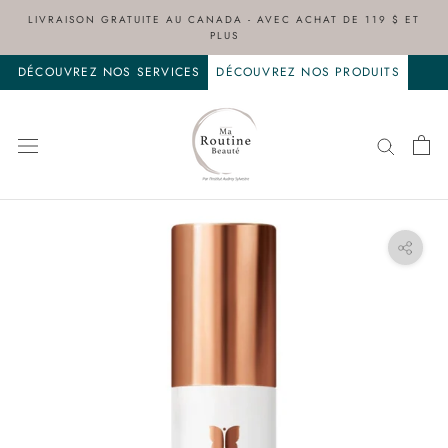
Aller
LIVRAISON GRATUITE AU CANADA - AVEC ACHAT DE 119 $ ET
au
PLUS
contenu
DÉCOUVREZ NOS SERVICES
DÉCOUVREZ NOS PRODUITS